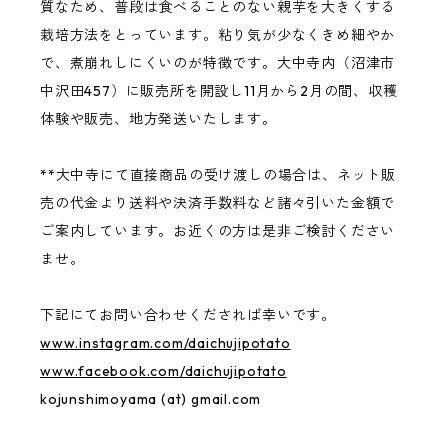
質なため、普段は食べることのない親芋を大きくする
栽培方法をとっています。粘り気が少なくきめ細やか
で、煮崩れしにくいのが特徴です。大中寺内（沼津市
中沢田457）に販売所を開設し11月から2月の間、収穫
体験や販売、地方発送いたします。
**大中寺にて直接商品の受け渡しの場合は、ネット販
売の代金より送料や決済手数料など諸々引いた金額で
ご案内しています。お近くの方は是非ご検討ください
ませ。
下記にてお問い合わせくだされば幸いです。
www.instagram.com/daichujipotato
www.facebook.com/daichujipotato
kojunshimoyama (at) gmail.com